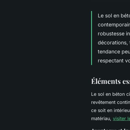
Le sol en béto
contemporain 
robustesse in
décorations, 
tendance peut
respectant vo
Éléments ess
Le sol en béton c
revêtement continu
ce soit en intéri
matériau,
visiter 