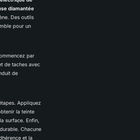
se diamantée
ène. Des outils
semble pour un
. Commencez par
et de taches avec
nduit de
 étapes. Appliquez
tenir la teinte
a surface. Enfin,
durable. Chacune
dhérence et la