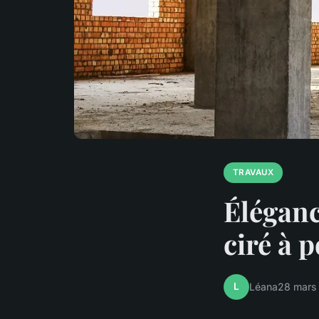
TRAVAUX
Élégance
ciré à 
L
Léana
28 mars