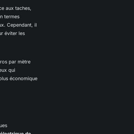
nce aux taches,
 En termes
ux. Cependant, il
 éviter les
uros par mètre
eux qui
n plus économique
ues
électrique de