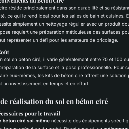
convénients du Béton Ciré
 ciré réside principalement dans son durabilité et sa résista
ité, ce qui le rend idéal pour les salles de bain et cuisines.
écessite simplement un nettoyage régulier avec un produit do
 pose requiert une préparation méticuleuse des surfaces pour
peut représenter un défi pour les amateurs de bricolage.
Coût
n sol en béton ciré, il varie généralement entre 70 et 100 e
 préparation de la surface et la pose professionnelle. Pour c
faire eux-mêmes, les kits de béton ciré offrent une solutio
 un investissement en temps et en effort.
e réalisation du sol en béton ciré
essaires pour le travail
en béton ciré soi-même
nécessite des équipements spécifiq
la bonne exécution du projet. Parmi ceux-ci, un
mélangeur 