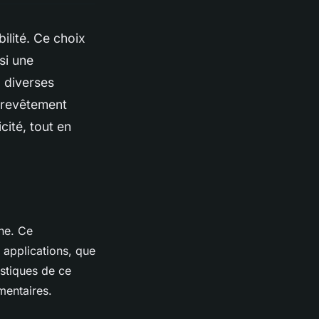
bilité. Ce choix
si une
à diverses
e revêtement
cité, tout en
rne. Ce
s applications, que
istiques de ce
mentaires.