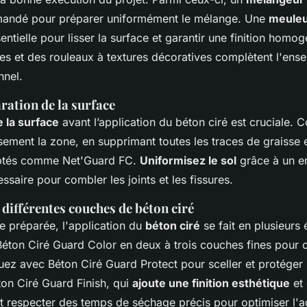
andé pour préparer uniformément le mélange. Une
meuleu
ntielle pour lisser la surface et garantir une finition homog
lles et des rouleaux à textures décoratives complètent l'en
nnel.
ration de la surface
e la surface
avant l’application du béton ciré est cruciale
sement la zone, en supprimant toutes les traces de graisse 
aptés comme Net'Guard FC.
Uniformisez le sol
grâce à un e
ssaire pour combler les joints et les fissures.
 différentes couches de béton ciré
ce préparée, l'application du
béton ciré
se fait en plusieurs
éton Ciré Guard Color en deux à trois couches fines pour ob
uez avec Béton Ciré Guard Protect pour sceller et protéger l
on Ciré Guard Finish, qui
ajoute une finition esthétique
et 
t respecter des temps de séchage précis pour optimiser l'a