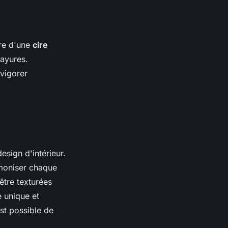
ère d'une
cire
rayures.
vigorer
esign d'intérieur.
moniser chaque
 être texturées
e unique et
st possible de