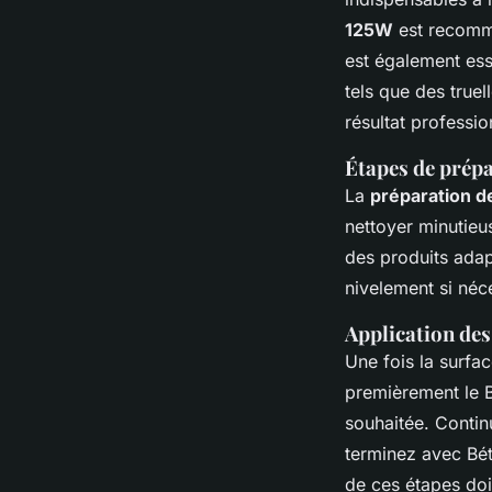
125W
est recomm
est également esse
tels que des true
résultat professio
Étapes de prépa
La
préparation d
nettoyer minutieu
des produits ad
nivelement si néce
Application des
Une fois la surfa
premièrement le B
souhaitée. Contin
terminez avec Bét
de ces étapes doi