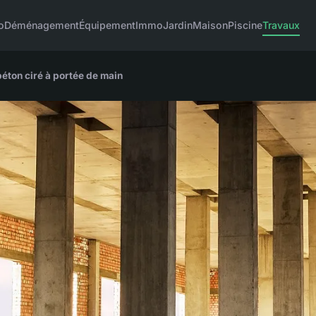
o
Déménagement
Équipement
Immo
Jardin
Maison
Piscine
Travaux
 béton ciré à portée de main